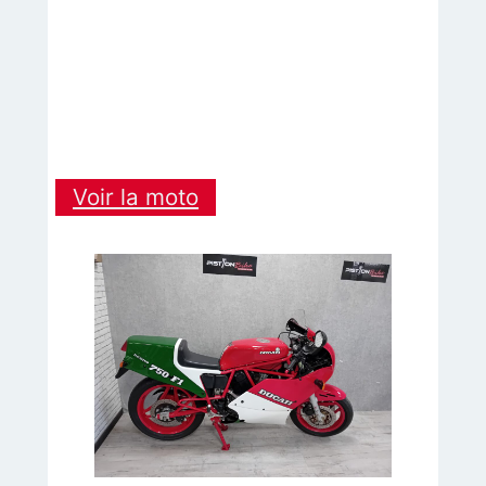
:
Voir la moto
YAMAHA
R6
2011