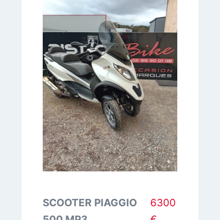
1200
R
SCOOTER PIAGGIO
6300
500 MP3
€