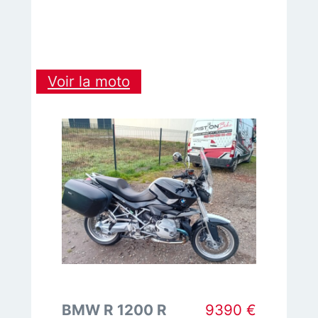
:
Voir la moto
YAMAHA
600
FAZER
BMW R 1200 R
9390 €