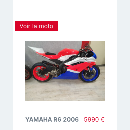
:
Voir la moto
E
MOTO
TALARIA
STING
4000
YAMAHA R6 2006
5990 €