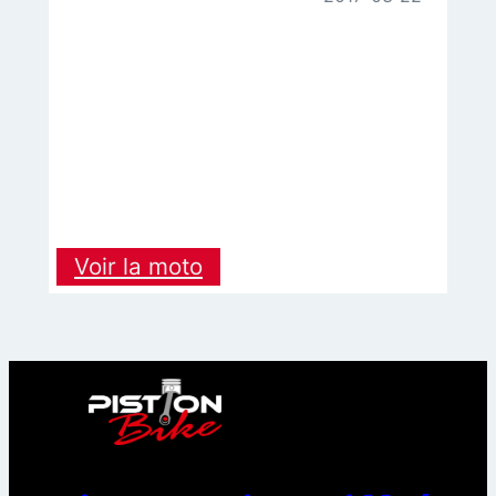
:
Voir la moto
KAWASAKI
650
NINJA
KRT