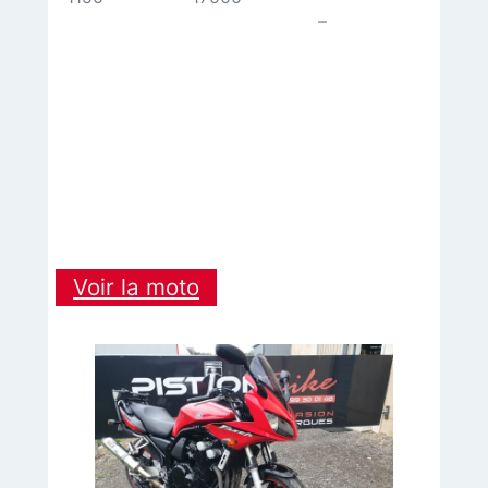
–
:
Voir la moto
BMW
R
1150
R