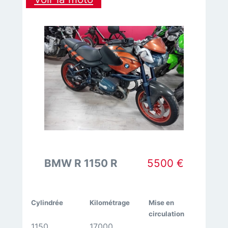
DUCATI
750
F1
BMW R 1150 R
5500 €
Cylindrée
Kilométrage
Mise en
circulation
1150
17000