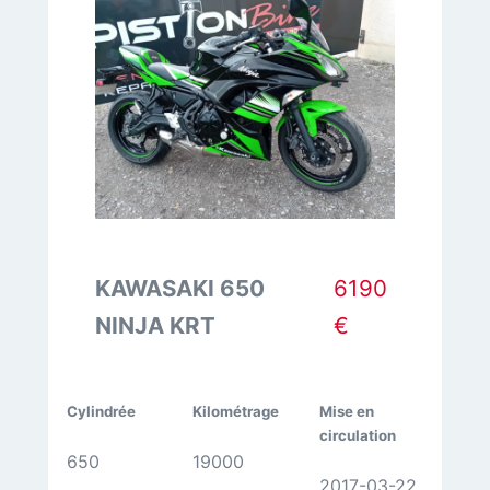
PIAGGIO
500
MP3
KAWASAKI 650
6190
NINJA KRT
€
Cylindrée
Kilométrage
Mise en
circulation
650
19000
2017-03-22